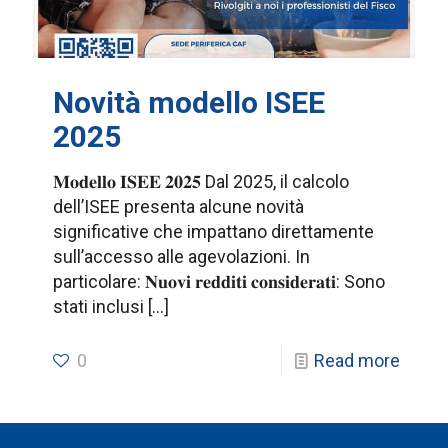
Novità modello ISEE
2025
𝐌𝐨𝐝𝐞𝐥𝐥𝐨 𝐈𝐒𝐄𝐄 𝟐𝟎𝟐𝟓 Dal 2025, il calcolo
dell’ISEE presenta alcune novità
significative che impattano direttamente
sull’accesso alle agevolazioni. In
particolare: 𝐍𝐮𝐨𝐯𝐢 𝐫𝐞𝐝𝐝𝐢𝐭𝐢 𝐜𝐨𝐧𝐬𝐢𝐝𝐞𝐫𝐚𝐭𝐢: Sono
stati inclusi
[…]
0
Read more