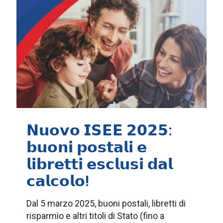
𝗡𝘂𝗼𝘃𝗼 𝗜𝗦𝗘𝗘 𝟮𝟬𝟮𝟱:
𝗯𝘂𝗼𝗻𝗶 𝗽𝗼𝘀𝘁𝗮𝗹𝗶 𝗲
𝗹𝗶𝗯𝗿𝗲𝘁𝘁𝗶 𝗲𝘀𝗰𝗹𝘂𝘀𝗶 𝗱𝗮𝗹
𝗰𝗮𝗹𝗰𝗼𝗹𝗼!
Dal 5 marzo 2025, buoni postali, libretti di
risparmio e altri titoli di Stato (fino a