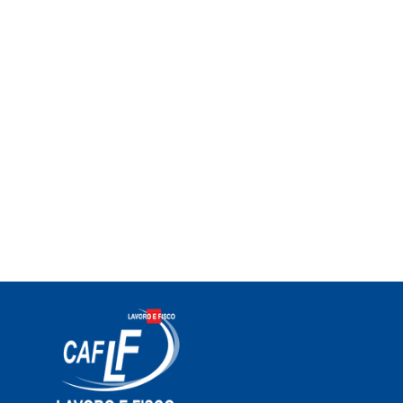
Albo CAF n.0084
Sede ammin./operativa: via Isonzo, 34 –
00198 Roma
tel. 06/3215795 fax 06/89280670
email: info@caflavoroefisco.it
email certificata (PEC):
caflavoroefisco@legalmail.it