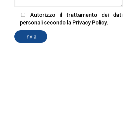
Autorizzo il trattamento dei dati
personali secondo la Privacy Policy.
MANDACI UN MESSAGGIO
–
CAF LAVORO E FISCO SRL
Sede legale: via Cola di Rienzo 212, 00192
Roma
Partita Iva: 09706531002