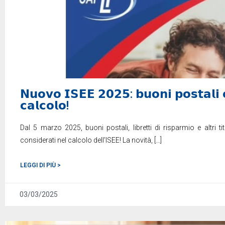
𝗡𝘂𝗼𝘃𝗼 𝗜𝗦𝗘𝗘 𝟮𝟬𝟮𝟱: 𝗯𝘂𝗼𝗻𝗶 𝗽𝗼𝘀𝘁𝗮𝗹𝗶 𝗲 
𝗰𝗮𝗹𝗰𝗼𝗹𝗼!
Dal 5 marzo 2025, buoni postali, libretti di risparmio e altri 
considerati nel calcolo dell’ISEE! La novità,
[…]
LEGGI DI PIÙ >
03/03/2025