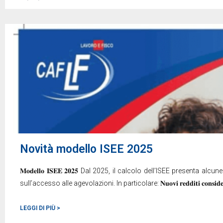
Novità modello ISEE 2025
𝐌𝐨𝐝𝐞𝐥𝐥𝐨 𝐈𝐒𝐄𝐄 𝟐𝟎𝟐𝟓 Dal 2025, il calcolo dell’ISEE presenta 
sull’accesso alle agevolazioni. In particolare: 𝐍𝐮𝐨𝐯𝐢 𝐫𝐞𝐝𝐝𝐢𝐭𝐢 𝐜𝐨𝐧𝐬𝐢𝐝
LEGGI DI PIÙ >