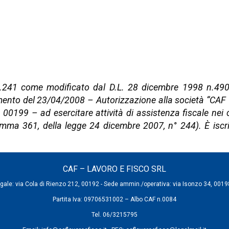
n.241 come modificato dal D.L. 28 dicembre 1998 n.490 ar
imento del 23/04/2008 – Autorizzazione alla società “CAF – 
199 – ad esercitare attività di assistenza fiscale nei c
comma 361, della legge 24 dicembre 2007, n° 244). È iscri
CAF – LAVORO E FISCO SRL
gale: via Cola di Rienzo 212, 00192 - Sede ammin./operativa: via Isonzo 34, 00
Partita Iva: 09706531002 – Albo CAF n.0084
Tel. 06/3215795