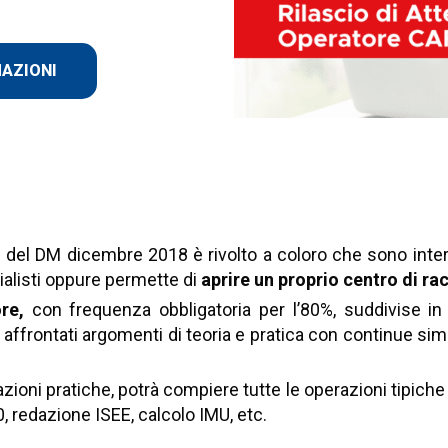
MAZIONI
 FISCALE E DEL LAVORO, UN GIO
ME DARE UNA SPINTA ALLA TUA 
i del DM dicembre 2018 è rivolto a coloro che sono interes
ialisti oppure permette di
aprire un proprio centro di ra
ore,
con frequenza obbligatoria per l’80%, suddivise i
o affrontati argomenti di teoria e pratica con continue s
azioni pratiche, potrà compiere tutte le operazioni tipich
 redazione ISEE, calcolo IMU, etc.