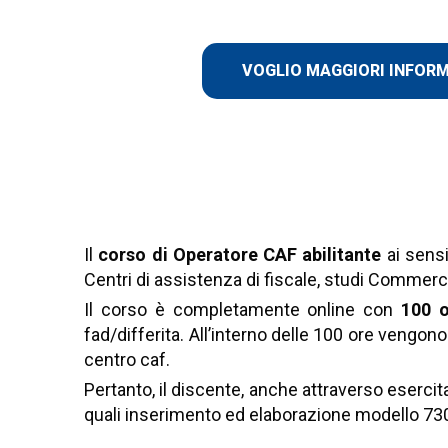
VOGLIO MAGGIORI INFOR
SEI UN PROFESSIONISTA
OCCUPAZIONE, SCOPRI CO
Il
corso di Operatore CAF abilitante
ai sens
Centri di assistenza di fiscale, studi Commerc
Il corso è completamente online con
100 
fad/differita. All’interno delle 100 ore vengon
centro caf.
Pertanto, il discente, anche attraverso esercit
quali inserimento ed elaborazione modello 730,