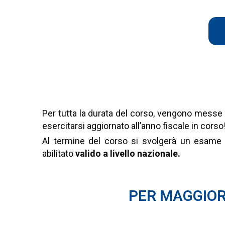
TUTTO IL CORSO È AGGIORN
CORSO ONLINE CON APP
Per tutta la durata del corso, vengono messe a
esercitarsi aggiornato all’anno fiscale in corso
Al termine del corso si svolgerà un esame fi
abilitato
valido a livello nazionale.
PER MAGGIORI